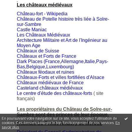
Les châteaux médiévaux
Château-fort - Wikipedia
Château de Potelle histoire très liée à Solre-
sur-Sambre
Castle Maniac
Les Châteaux Médiévaux
Architecture Militaire et Art de l'Ingénieur au
Moyen Age
Châteaux de Suisse
Châteaux et Forts de France
Dark Places (France,Allemagne,Italie,Pays-
Bas,Belgique,Luxembourg)
Châteaux féodaux et ruines
Châteaux-Forts et villes fortifiées d'Alsace
Châteaux médiévaux de France
Casteland châteaux médiévaux
Le centre d'étude des châteaux-forts
( site
français)
Les propriétaires du Château de Solre-sur-
Sambre sont des princes de leur époque.
En poursuivant votre navigation sur ce site, vous acceptez l'utilisation de
cookies. Ces derniers assurent le bon fonctionnement de nos services.
En
Activités du Prince Amaury de Merode
savoir plus
.